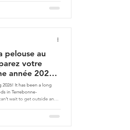
. Un bon départ au printemps
 gazon vert, dense et en
i notre guide étape par étape
meilleurs résultats et
préparez votre terrain pour le succès! Faf
la pelouse au
parez votre
ne année 2026
g 2026! It has been a long
ods in Terrebonne-
n’t wait to get outside and
rds full beauty for the