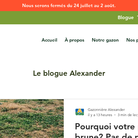
Nous serons fermés du 24 juillet au 2 août.
Blogue
Accueil
À propos
Notre gazon
Nos p
Le blogue Alexander
Gazonnière Alexander
il y a 13 heures
3 min de lec
Pourquoi votre 
brune? Pas de p