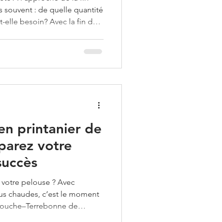
ès souvent : de quelle quantité
-elle besoin? Avec la fin des
 la pelouse, c'est le moment
vous avez suivi notre calendrier
 votre dernière application
é effectuée avant le 24 juin.
e idéale pour semer du
en printanier de
éparez votre
succès
et votre pelouse ? Avec
lus chaudes, c’est le moment
scouche–Terrebonne de
oins dont elle a besoin pour