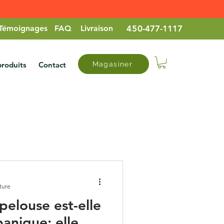
Témoignages
FAQ
Livraison
45
0-477-1117
roduits
Contact
Magasiner
ture
pelouse est-elle
anique: elle