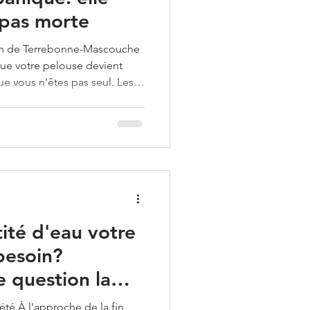
 pas morte
ion de Terrebonne-Mascouche
ue votre pelouse devient
ue vous n'êtes pas seul. Les
 conditions sèches du mois de
priétaires à se demander si
ourir. La bonne nouvelle?
use n'est pas morte : elle est
to: Engin Akyurt via Pexels
Qu'est-ce que la dormance? La do
ité d'eau votre
 besoin?
 question la
été À l'approche de la fin