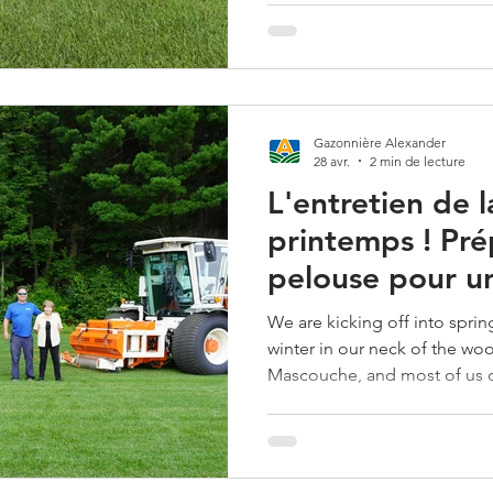
bien pousser toute la saison
est essentiel pour obtenir un
bonne santé tout l’été. Voic
pour vous aider à obtenir les 
Gazonnière Alexander
28 avr.
2 min de lecture
L'entretien de 
printemps ! Pré
pelouse pour u
toute verte !
We are kicking off into sprin
winter in our neck of the wo
Mascouche, and most of us ca
get our lawn progressing towa
summer.