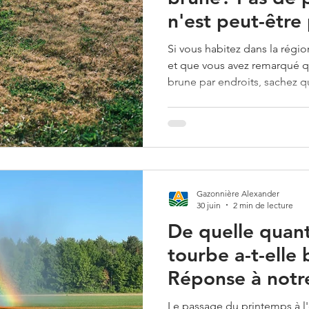
n'est peut-être
Si vous habitez dans la rég
et que vous avez remarqué q
brune par endroits, sachez q
températures élevées et les
juillet amènent plusieurs pro
leur gazon est en train de m
Dans bien des cas, votre pelo
simplement en dormance. pho
Gazonnière Alexander
30 juin
2 min de lecture
De quelle quant
tourbe a-t-elle
Réponse à notre
plus fréquente
Le passage du printemps à l'