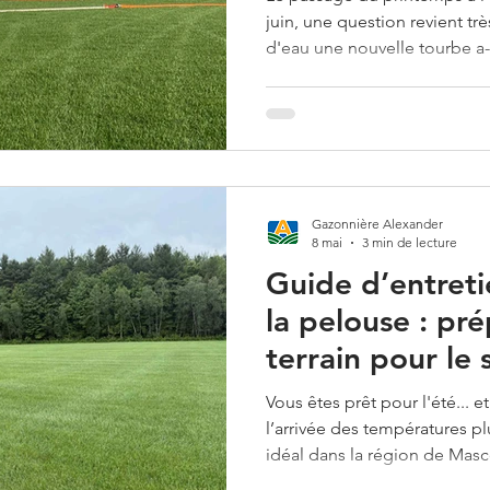
juin, une question revient tr
d'eau une nouvelle tourbe a-t
traitements printaniers pour
idéal pour s'y intéresser. Si 
de fertilisation recommandé,
du printemps devrait avoir ét
De la même façon, la périod
gazon commence à se
Gazonnière Alexander
8 mai
3 min de lecture
Guide d’entreti
la pelouse : pr
terrain pour le 
Vous êtes prêt pour l'été... 
l’arrivée des températures p
idéal dans la région de Ma
donner à votre pelouse les s